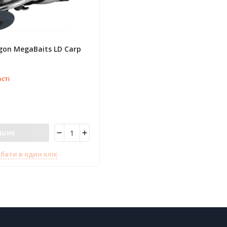
on MegaBaits LD Carp
сті
ошик
бати в один клік