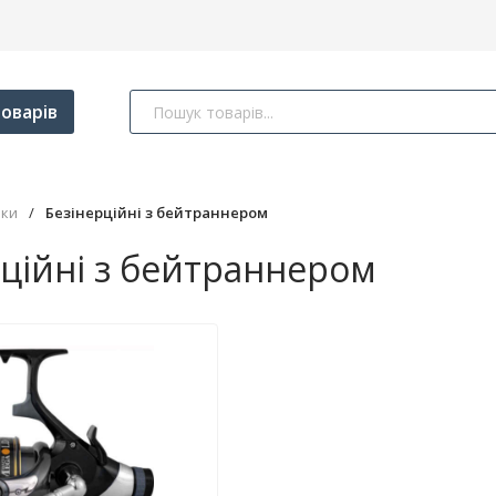
оварів
ки
/
Безінерційні з бейтраннером
рційні з бейтраннером