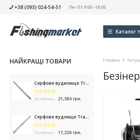
+38 (093) 024-54-51
Пн–Пт 9:00–18:00
Каталог т
НАЙКРАЩІ ТОВАРИ
Головна
/
Котуш
Безіне
Серфове вудилище Trabucco Cassiopea NXT Surf
21,384 грн.
23,760 грн.
Серфове вудлище Trabucco Nemesea XT Surf
17,226 грн.
19,140 грн.