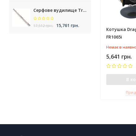
Серфове вудилище Trabucco Krypteria XR Surf
15,761 грн.
17,512 грн.
Котушка Drag
FR1065i
Немає в наявно
5,641 грн.
В к
Прид