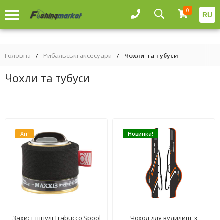
0
RU
Головна
/
Рибальські аксесуари
/
Чохли та тубуси
Чохли та тубуси
Хіт!
Новинка!
Захист шпулі Trabucco Spool
Чохол для вудилищ із