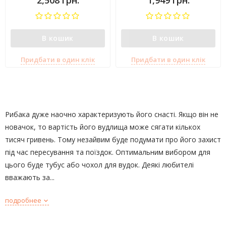
2,508 грн.
1,949 грн.
В кошик
В кошик
Придбати в один клік
Придбати в один клік
Рибака дуже наочно характеризують його снасті. Якщо він не
новачок, то вартість його вудлища може сягати кількох
тисяч гривень. Тому незайвим буде подумати про його захист
під час пересування та поїздок. Оптимальним вибором для
цього буде тубус або чохол для вудок. Деякі любителі
вважають за...
подробнее