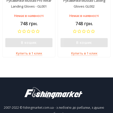
Рукавички Mustad Pro Wear
Рукавички Mustad Casting
Landing Gloves - GL001
Gloves GL002
Немає в наявності
Немає в наявності
748 грн.
748 грн.
В кошик
В кошик
Купить в 1 клик
Купить в 1 клик
2007-2022 © fishingmarket.com.ua - з любов'ю до рибалки, з душею