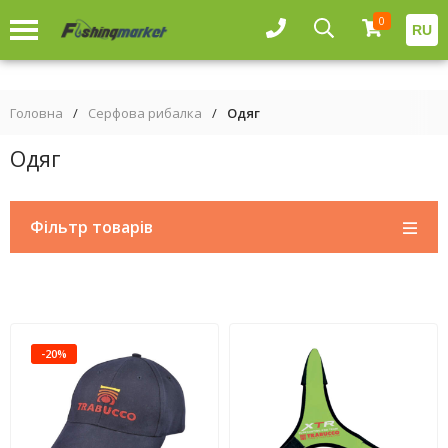
0
RU
Головна
/
Серфова рибалка
/
Одяг
Одяг
Фільтр товарів
-20%