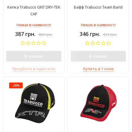
Кепка Trabucco GNT DRY-TEK
Бафф Trabucco Team Band
CAP
Немає в наявності
Немає в наявності
387 грн.
346 грн.
484 грн.
433 грн.
В кошик
В кошик
Придбати в один клік
Купить в 1 клик
-20%