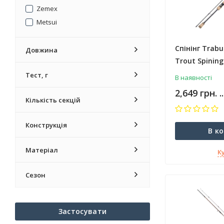
Zemex
Metsui
Спінінг Trabu
Довжина
Trout Spining
Тест, г
В наявності
2,649 грн. .
Кількість секцій
Конструкція
В к
Матеріал
К
Сезон
Застосувати