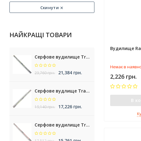
Скинути
НАЙКРАЩІ ТОВАРИ
Вудилище Ra
Серфове вудилище Trabucco Cassiopea NXT Surf
Немає в наявно
21,384 грн.
23,760 грн.
2,226 грн.
Серфове вудлище Trabucco Nemesea XT Surf
В к
17,226 грн.
19,140 грн.
К
Серфове вудилище Trabucco Krypteria XR Surf
15,761 грн.
17,512 грн.