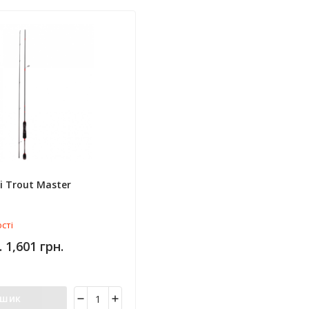
i Trout Master
сті
.. 1,601 грн.
ошик