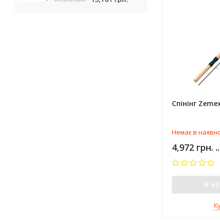
Спінінг Zemex
Немає в наявно
4,972 грн. .
В к
К