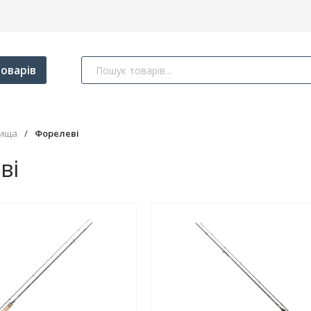
оварів
лища
/
Форелеві
ві