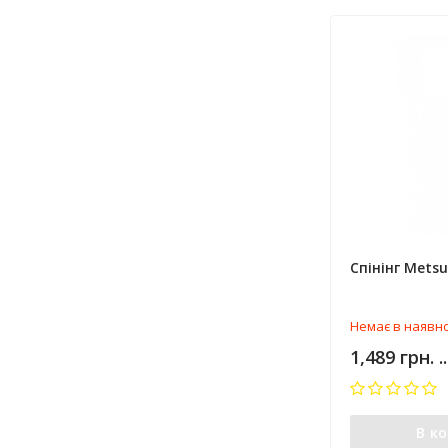
Спінінг Metsu
Немає в наявно
1,489 грн. .
В к