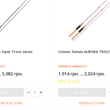
 Viper Trout series
Спінінг Zemex AURORA TROU
сті
Немає в наявності
.. 5,082 грн.
1,914 грн. ... 2,024 грн.
ошик
В кошик
упить в 1 клик
Купить в 1 клик