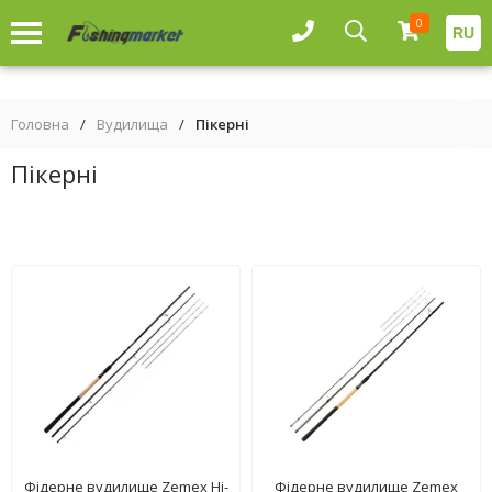
0
RU
Головна
/
Вудилища
/
Пікерні
Пікерні
Фідерне вудилище Zemex Hi-
Фідерне вудилище Zemex