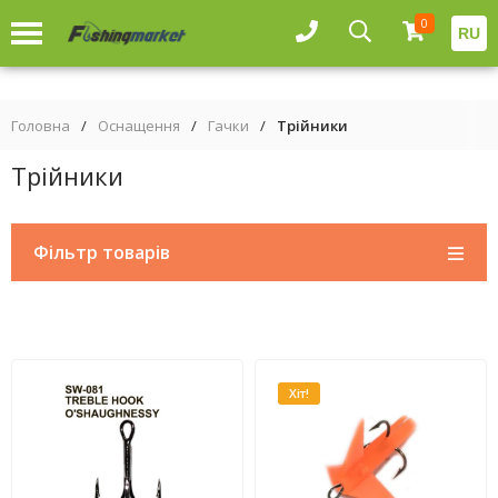
0
RU
Головна
/
Оснащення
/
Гачки
/
Трійники
Трійники
Фільтр товарів
Хіт!