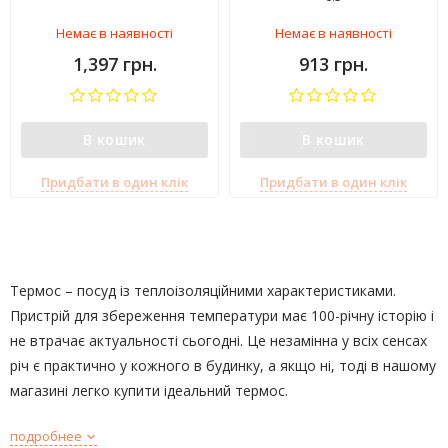
Немає в наявності
Немає в наявності
1,397 грн.
913 грн.
В кошик
В кошик
Придбати в один клік
Придбати в один клік
Термос – посуд із теплоізоляційними характеристиками.
Пристрій для збереження температури має 100-річну історію і
не втрачає актуальності сьогодні. Це незамінна у всіх сенсах
річ є практично у кожного в будинку, а якщо ні, тоді в нашому
магазині легко купити ідеальний термос.
подробнее