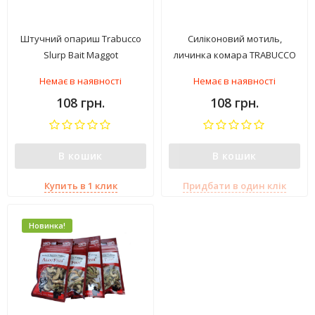
Штучний опариш Trabucco
Силіконовий мотиль,
Slurp Bait Maggot
личинка комара TRABUCCO
Slurp Blood Worm
Немає в наявності
Немає в наявності
108 грн.
108 грн.
В кошик
В кошик
Купить в 1 клик
Придбати в один клік
Новинка!