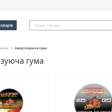
оварів
щення
/
Амортизуюча гума
зуюча гума