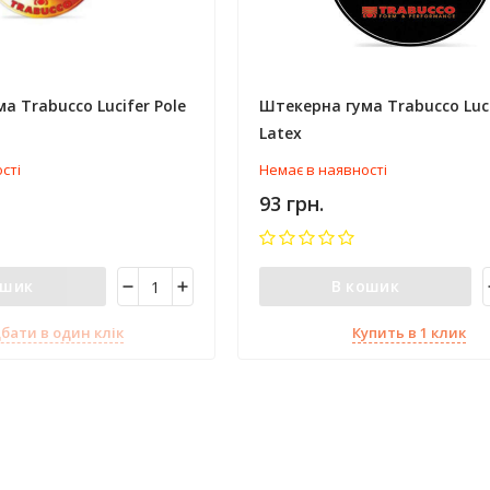
а Trabucco Lucifer Pole
Штекерна гума Trabucco Luci
Latex
сті
Немає в наявності
93 грн.
ошик
В кошик
бати в один клік
Купить в 1 клик