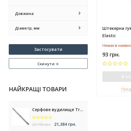
Довжина
Діаметр, мм
Штекерна гум
Elastic
Немає в наявно
Застосувати
93 грн.
Скинути
В к
НАЙКРАЩІ ТОВАРИ
Прид
Серфове вудилище Trabucco Cassiopea NXT Surf
21,384 грн.
23,760 грн.