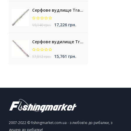
Серфове вудлище Trabucco Nemesea XT Surf
17,226 грн.
19,140 грн.
Серфове вудилище Trabucco Krypteria XR Surf
15,761 грн.
17,512 грн.
2007-2022 © fishingmarket.com.ua - з любов'ю до рибалки, з
душею до рибалки!