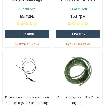
Multi Link Tube Jungle
Fox Kwik Change Safety
Sleeve Rigs CAC182
В наявності
В наявності
88 грн.
153 грн.
В кошик
В кошик
Купить в 1 клик
Купить в 1 клик
Готове коропове оснащення
Протизакручувач Fox Camo
Fox Heli Rigs on Camo Tubing
Rig Tube