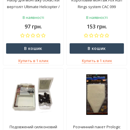
Набір для монтажу оснастки
Короповий монтаж Fox Run
вертоліт Ultimate Helicopter /
Rings system CAC 099
Run Rig Kit Jungle
В наявності
В наявності
97 грн.
153 грн.
В кошик
В кошик
Купить в 1 клик
Купить в 1 клик
Подовжений силіконовий
Розчинний пакет Prologic