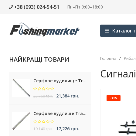
+38 (093) 024-54-51
Пн–Пт 9:00–18:00
Каталог т
НАЙКРАЩІ ТОВАРИ
Головна
/
Рибал
Сигналі
Серфове вудилище Trabucco Cassiopea NXT Surf
21,384 грн.
23,760 грн.
-30%
Серфове вудлище Trabucco Nemesea XT Surf
17,226 грн.
19,140 грн.