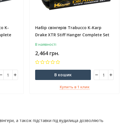
o K-
Набір свінгерів Trabucco K-Karp
mplete
Drake XTR Stiff Hanger Complete Set
4pcs
В наявності
2,464 грн.
В кошик
Купить в 1 клик
вінгери, а також підставки під вудилища дозволяють