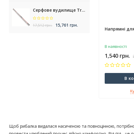
Серфове вудилище Trabucco Krypteria XR Surf
15,761 грн.
17,512 грн.
Напрямні для
В наявності
1,540 грн.
В к
К
Щоб рибалка видалася насиченою та повноцінною, потрібно м
провести улюблений процес дійсно комфортно. Рід під - це о