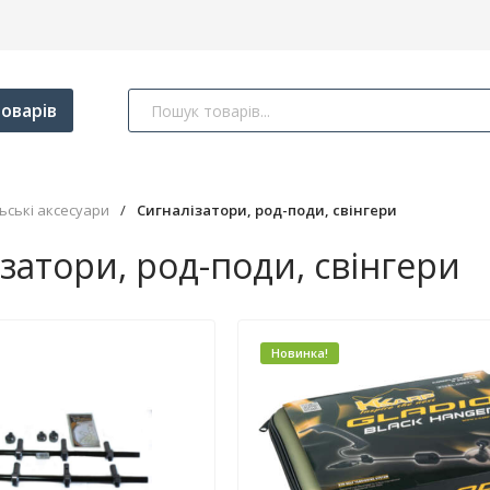
оварів
ьські аксесуари
/
Сигналізатори, род-поди, свінгери
затори, род-поди, свінгери
Новинка!