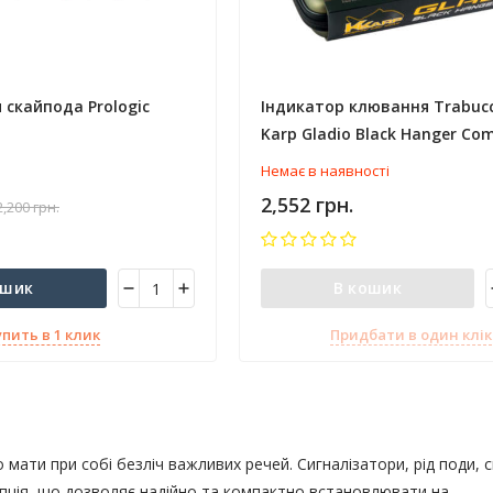
 скайпода Prologic
Індикатор клювання Trabucc
Karp Gladio Black Hanger Co
Set 4pcs
Немає в наявності
2,552 грн.
2,200 грн.
ошик
В кошик
упить в 1 клик
Придбати в один клік
ати при собі безліч важливих речей. Сигналізатори, рід поди, с
пція, що дозволяє надійно та компактно встановлювати на...