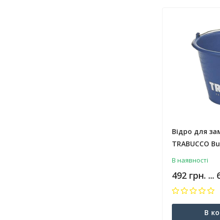
Відро для за
TRABUCCO Buc
В наявності
492 грн. ...
В к