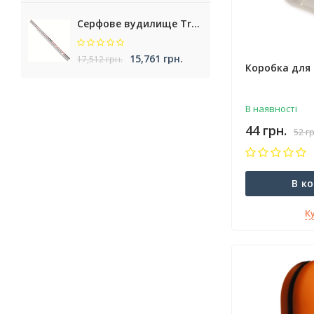
Серфове вудилище Trabucco Krypteria XR Surf
15,761 грн.
17,512 грн.
Коробка для 
В наявності
44 грн.
52 г
В к
К