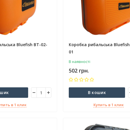
льська Bluefish BT-02-
Коробка рибальська Bluefish
01
В наявності
502 грн.
ошик
В кошик
упить в 1 клик
Купить в 1 клик