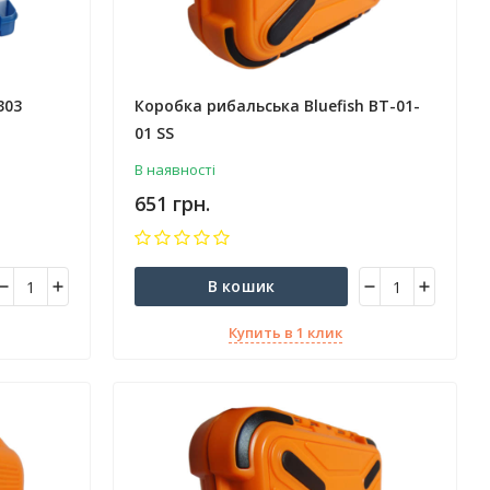
303
Коробка рибальська Bluefish BT-01-
01 SS
В наявності
651 грн.
В кошик
Купить в 1 клик