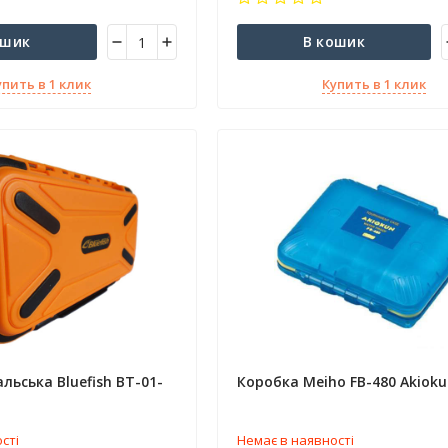
ошик
В кошик
упить в 1 клик
Купить в 1 клик
льська Bluefish BT-01-
Коробка Meiho FB-480 Akioku
сті
Немає в наявності