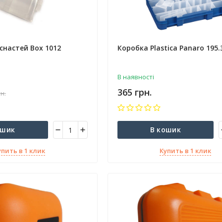
снастей Box 1012
Коробка Plastica Panaro 195.
В наявності
365 грн.
рн.
ошик
В кошик
упить в 1 клик
Купить в 1 клик