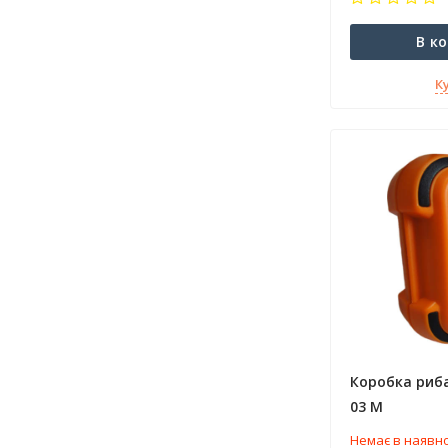
В к
К
Коробка риба
03 M
Немає в наявно