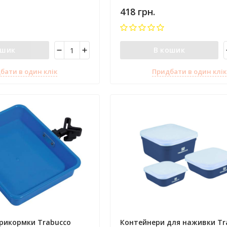
418 грн.
ошик
В кошик
бати в один клік
Придбати в один клік
прикормки Trabucco
Контейнери для наживки Tr