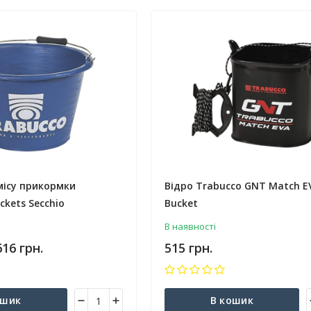
місу прикормки
Відро Trabucco GNT Match E
kets Secchio
Bucket
В наявності
 616 грн.
515 грн.
ошик
В кошик