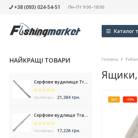
+38 (093) 024-54-51
Пн–Пт 9:00–18:00
Каталог т
НАЙКРАЩІ ТОВАРИ
Головна
/
Рибал
Ящики, 
Серфове вудилище Trabucco Cassiopea NXT Surf
21,384 грн.
23,760 грн.
Хіт!
-15%
Серфове вудлище Trabucco Nemesea XT Surf
17,226 грн.
19,140 грн.