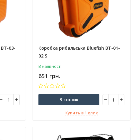
 BT-03-
Коробка рибальська Bluefish BT-01-
02 S
В наявності
651 грн.
В кошик
Купить в 1 клик