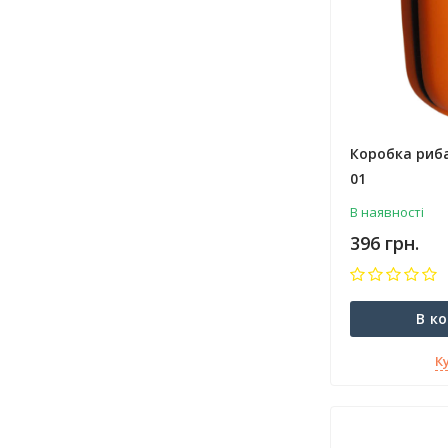
Коробка риба
01
В наявності
396 грн.
В к
К