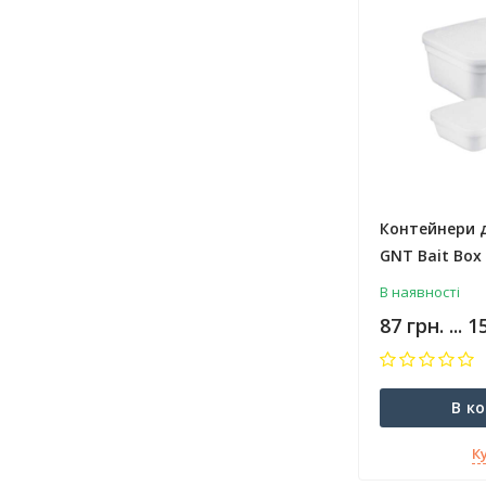
Контейнери 
GNT Bait Box
В наявності
87 грн. ... 1
В к
К