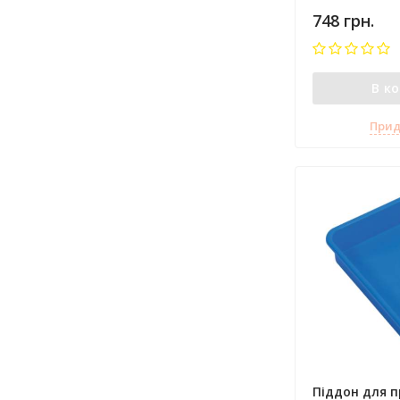
748 грн.
В к
Прид
Піддон для 