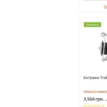
К
Новинка!
Котушка Trab
Немає в наявно
3,564 грн. .