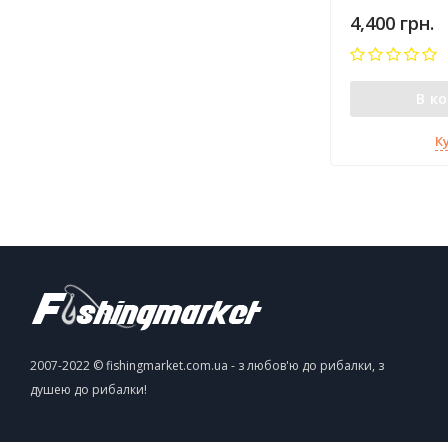
4,400 грн.
В к
К
2007-2022 © fishingmarket.com.ua - з любов'ю до рибалки, з
душею до рибалки!