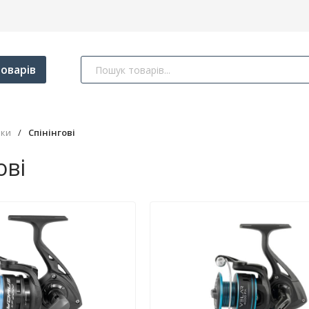
оварів
ки
/
Спінінгові
ові