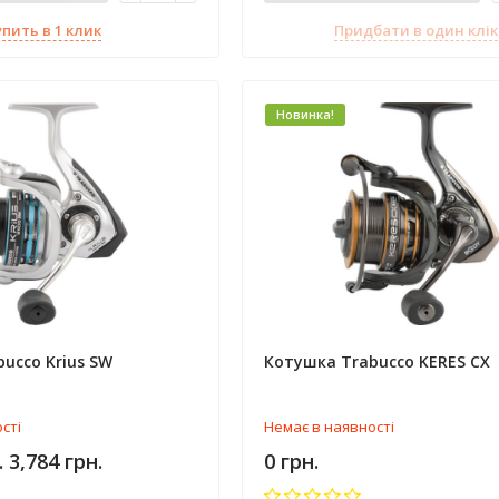
упить в 1 клик
Придбати в один клік
Новинка!
ucco Krius SW
Котушка Trabucco KERES CX
сті
Немає в наявності
.. 3,784 грн.
0 грн.