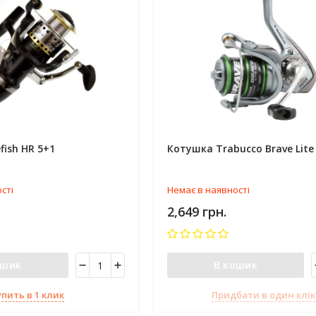
fish HR 5+1
Котушка Trabucco Brave Lite
сті
Немає в наявності
2,649 грн.
ошик
В кошик
упить в 1 клик
Придбати в один клік