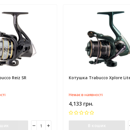
ucco Reiz SR
Котушка Trabucco Xplore Lit
сті
Немає в наявності
4,133 грн.
ошик
В кошик