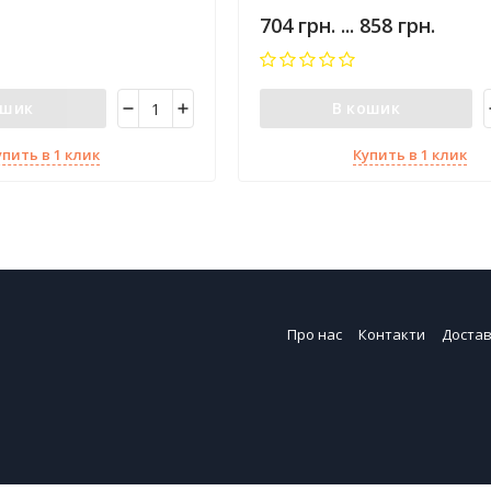
704 грн. ... 858 грн.
ошик
В кошик
упить в 1 клик
Купить в 1 клик
Про нас
Контакти
Достав