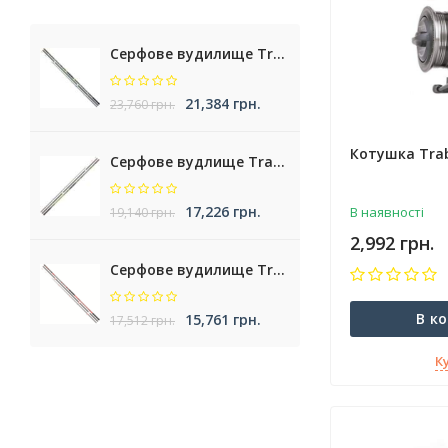
Серфове вудилище Trabucco Cassiopea NXT Surf
21,384 грн.
23,760 грн.
Котушка Trab
Серфове вудлище Trabucco Nemesea XT Surf
17,226 грн.
В наявності
19,140 грн.
2,992 грн.
Серфове вудилище Trabucco Krypteria XR Surf
В к
15,761 грн.
17,512 грн.
К