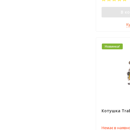
В к
К
Новинка!
Котушка Trab
Немає в наявно