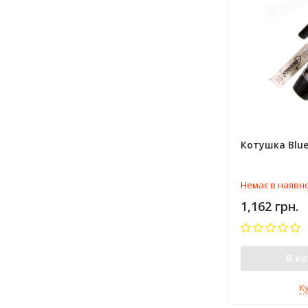
Котушка Blue
Немає в наявно
1,162 грн.
В к
К