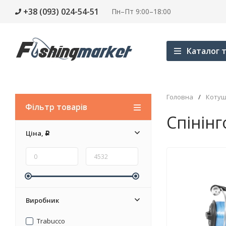
+38 (093) 024-54-51
Пн–Пт 9:00–18:00
Каталог т
Головна
/
Котуш
Фільтр товарів
Спінінг
Ціна,
Р
Виробник
Trabucco