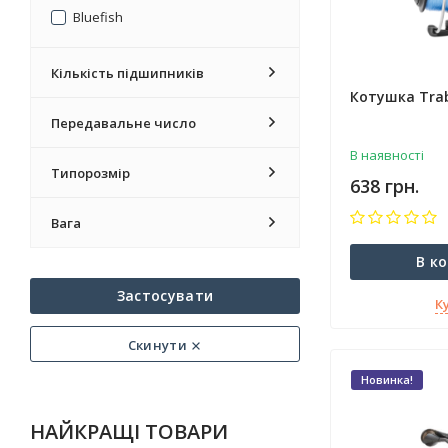
Bluefish
Кількість підшипників
Котушка Trab
Передавальне число
В наявності
Типорозмір
638 грн.
Вага
В к
Застосувати
К
Скинути
Новинка!
НАЙКРАЩІ ТОВАРИ