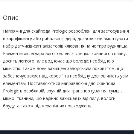
Опис
Напрямні для скайпода Prologic розроблені для застосування
в карпфішингу або рибальці фідера, дозволяючи змонтувати
набір датчиків-сигналізаторів клювання на чотири вудилища.
Елементи аксесуара виготовлені зі спеціалізованого сплаву,
досить легкого, але водночас що володіє необхідною
міцністю. Також вони захищені заводським покриттям, що
забезпечує захист від корозії та необхідну довговічність усім
елементам. Поставляються направляючі для скайпода
Prologic в особливій, зручній для транспортування, сумці з
міцної тканини, що надійно захищає їх від пилу, вологи і
бруду, а також від механічних пошкоджень.