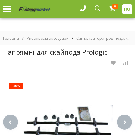
0
RU
Головна
/
Рибальські аксесуари
/
Сигналізатори, род-поди, свін
Напрямні для скайпода Prologic
-30%
‹
›