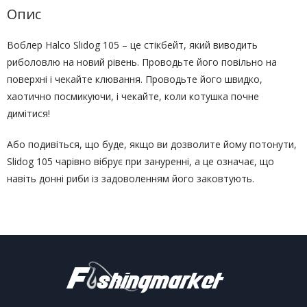
Опис
Воблер Halco Slidog 105 – це стікбейт, який виводить
риболовлю на новий рівень. Проводьте його повільно на
поверхні і чекайте клювання. Проводьте його швидко,
хаотично посмикуючи, і чекайте, коли котушка почне
димітися!
Або подивіться, що буде, якщо ви дозволите йому потонути,
Slidog 105 чарівно вібрує при зануренні, а це означає, що
навіть донні риби із задоволенням його заковтують.