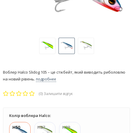
​Воблер Halco Slidog 105 – це стікбейт, який виводить риболовлю
на новий рівень.
подробнее
(0)
Залишити відгук
Колір воблера Halco:
H50
H87
H89