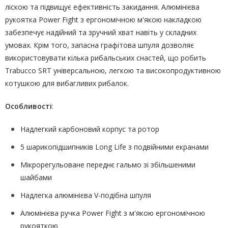
ліскою та підвищує ефективність закидання. Алюмінієва
рукоятка Power Fight з ергономічною м'якою накладкою
забезпечує надійний та зручний хват навіть у складних
умовах. Крім того, запасна графітова шпуля дозволяє
використовувати кілька рибальських снастей, що робить
Trabucco SRT універсальною, легкою та високопродуктивною
котушкою для вибагливих рибалок.
Особливості
:
Надлегкий карбоновий корпус та ротор
5 шарикопідшипників Long Life з подвійними екранами
Мікрорегульоване переднє гальмо зі збільшеними
шайбами
Надлегка алюмінієва V-подібна шпуля
Алюмінієва ручка Power Fight з м'якою ергономічною
рукояткою