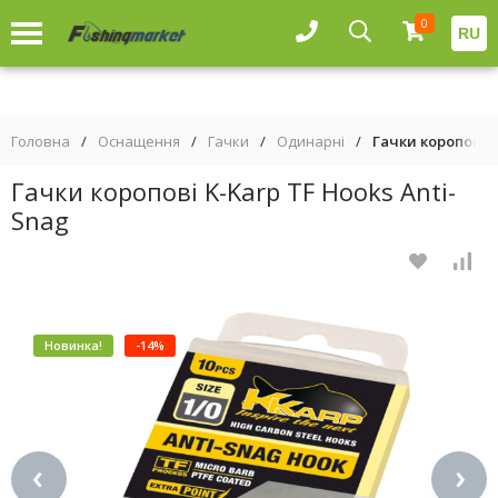
0
RU
Головна
/
Оснащення
/
Гачки
/
Одинарні
/
Гачки коропові K
Гачки коропові K-Karp TF Hooks Anti-
Snag
Новинка!
-14%
‹
›