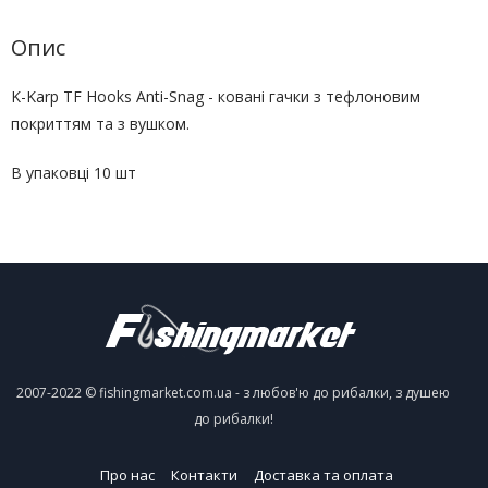
Опис
K-Karp TF Hooks Anti-Snag - ковані гачки з тефлоновим
покриттям та з вушком.
В упаковці 10 шт
2007-2022 © fishingmarket.com.ua - з любов'ю до рибалки, з душею
до рибалки!
Про нас
Контакти
Доставка та оплата