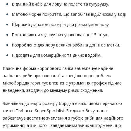
Відмінний вибір для лову на пелетс та кукурудзу.
Матово-чорне покриття, що запобігає відблискам у воді.
Широкий діапазон розмірів для різних умов лову.
Поставляються у зручних упаковках по 15 штук.
Розроблено для лову великої риби на донні оснастки.
Підходять для комерційних та диких водойм.
Класична форма коропового гачка забезпечує надійне
засікання риби при клюванні, а спеціально розроблена
мікроборіддя гарантує впевнене утримання трофея під час
виведення, зводячи до мінімуму ризик сходження.
Зменшена до мікро розміру борідка є важливою перевагою
гачків Trabucco Super Specialist. З одного боку, вона
забезпечує достатнє зчеплення з губою риби для надійного
утримання, а з іншого - завдає мінімальних ушкоджень, що