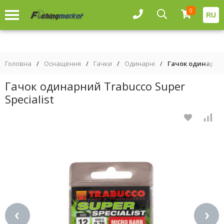
0
RU
Головна
/
Оснащення
/
Гачки
/
Одинарні
/
Гачок одинарний
Гачок одинарний Trabucco Super
Specialist
‹
›