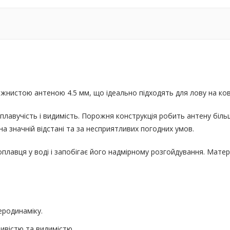
ожнистою антеною 4.5 мм, що ідеально підходять для лову на ковз
плавучість і видимість. Порожня конструкція робить антену біл
на значній відстані та за несприятливих погодних умов.
плавця у воді і запобігає його надмірному розгойдування. Матері
еродинаміку.
ивістю та видимістю.