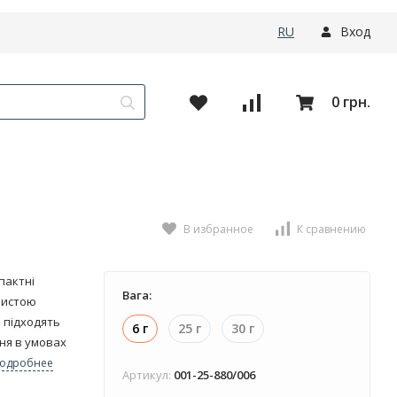
RU
Вход
0 грн.
В избранное
К сравнению
мпактні
Вага:
нистою
 підходять
6 г
25 г
30 г
ня в умовах
одробнее
Артикул:
001-25-880/006