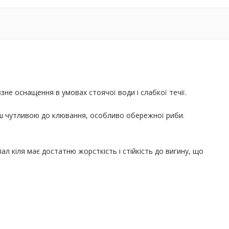
не оснащення в умовах стоячої води і слабкої течії.
ьш чутливою до клювання, особливо обережної риби.
ал кіля має достатню жорсткість і стійкість до вигину, що