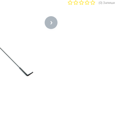
(0)
Залишит
›