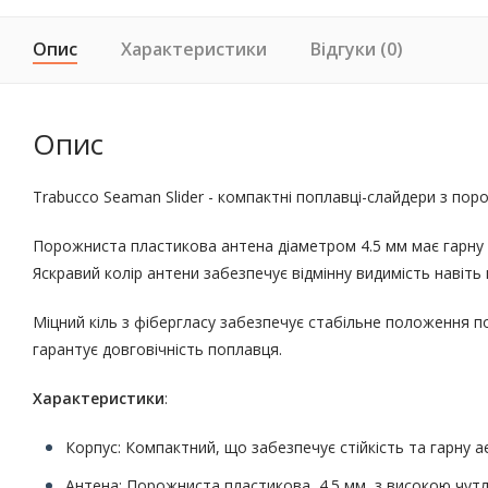
Опис
Характеристики
Відгуки (0)
Опис
Trabucco Seaman Slider - компактні поплавці-слайдери з пор
Порожниста пластикова антена діаметром 4.5 мм має гарну 
Яскравий колір антени забезпечує відмінну видимість навіть 
Міцний кіль з фібергласу забезпечує стабільне положення по
гарантує довговічність поплавця.
Характеристики
:
Корпус: Компактний, що забезпечує стійкість та гарну а
Антена: Порожниста пластикова, 4.5 мм, з високою чутл