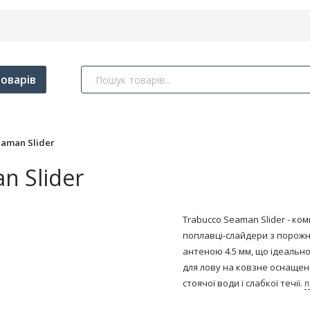
оварів
aman Slider
n Slider
​Trabucco Seaman Slider - ко
поплавці-слайдери з порож
антеною 4.5 мм, що ідеально
для лову на ковзне оснащен
стоячої води і слабкої течії.
п