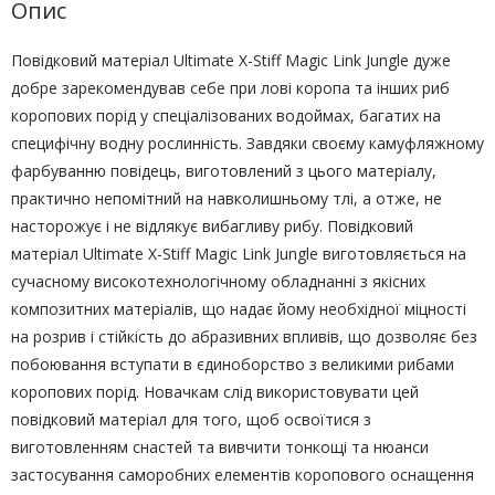
Опис
Повідковий матеріал Ultimate X-Stiff Magic Link Jungle дуже
добре зарекомендував себе при лові коропа та інших риб
коропових порід у спеціалізованих водоймах, багатих на
специфічну водну рослинність. Завдяки своєму камуфляжному
фарбуванню повідець, виготовлений з цього матеріалу,
практично непомітний на навколишньому тлі, а отже, не
насторожує і не відлякує вибагливу рибу. Повідковий
матеріал Ultimate X-Stiff Magic Link Jungle виготовляється на
сучасному високотехнологічному обладнанні з якісних
композитних матеріалів, що надає йому необхідної міцності
на розрив і стійкість до абразивних впливів, що дозволяє без
побоювання вступати в єдиноборство з великими рибами
коропових порід. Новачкам слід використовувати цей
повідковий матеріал для того, щоб освоїтися з
виготовленням снастей та вивчити тонкощі та нюанси
застосування саморобних елементів коропового оснащення