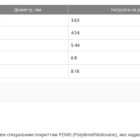
Диаметр, мм
Нагрузка на р
4
3.63
4.54
8
5.44
8
6.8
5
8.16
 спеціальним покриттям PDMS (Polydimethilsiloxane), яке надає