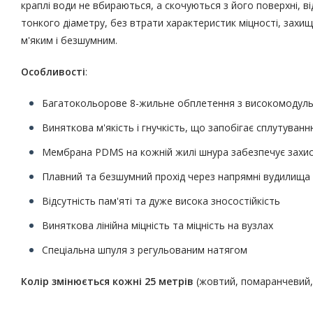
краплі води не вбираються, а скочуються з його поверхні, 
тонкого діаметру, без втрати характеристик міцності, захищ
м'яким і безшумним.
Особливості
:
Багатокольорове 8-жильне обплетення з високомодульн
Виняткова м'якість і гнучкість, що запобігає сплутуванн
Мембрана PDMS на кожній жилі шнура забезпечує захист
Плавний та безшумний прохід через напрямні вудилища
Відсутність пам'яті та дуже висока зносостійкість
Виняткова лінійна міцність та міцність на вузлах
Спеціальна шпуля з регульованим натягом
Колір змінюється кожні 25 метрів
(жовтий, помаранчевий, 