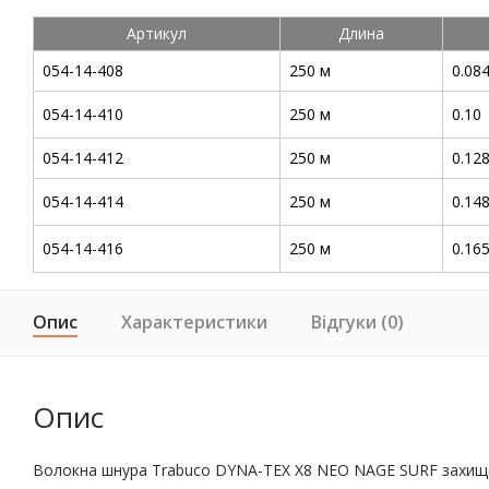
Артикул
Длина
054-14-408
250 м
0.08
054-14-410
250 м
0.10
054-14-412
250 м
0.12
054-14-414
250 м
0.14
054-14-416
250 м
0.16
Опис
Характеристики
Відгуки (0)
Опис
Волокна шнура Trabuco DYNA-TEX X8 NEO NAGE SURF захищені