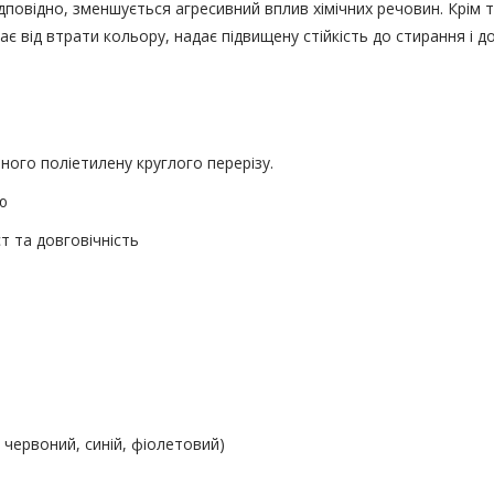
відповідно, зменшується агресивний вплив хімічних речовин. Крі
ає від втрати кольору, надає підвищену стійкість до стирання і 
ого поліетилену круглого перерізу.
ю
 та довговічність
червоний, синій, фіолетовий)