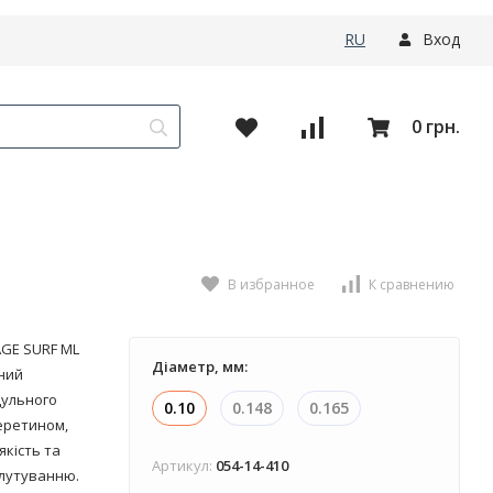
RU
Вход
0 грн.
В избранное
К сравнению
AGE SURF ML
Діаметр, мм:
ний
дульного
0.10
0.148
0.165
перетином,
якість та
Артикул:
054-14-410
плутуванню.