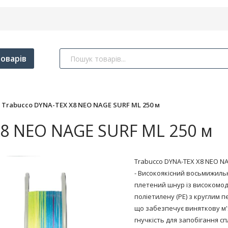
оварів
Trabucco DYNA-TEX X8 NEO NAGE SURF ML 250 м
8 NEO NAGE SURF ML 250 м
Trabucco DYNA-TEX X8 NEO N
- Високоякісний восьмижиль
плетений шнур із високомо
поліетилену (PE) з круглим 
що забезпечує виняткову м'
гнучкість для запобігання с